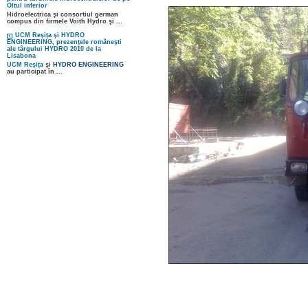
Oltul inferior
Hidroelectrica şi consortiul german
compus din firmele Voith Hydro şi ...
UCM Reşiţa şi HYDRO
ENGINEERING, prezenţele româneşti
ale târgului HYDRO 2010 de la
Lisabona
UCM Reşiţa
şi
HYDRO ENGINEERING
au participat în ...