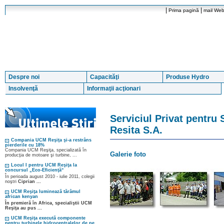
|
|
Prima pagină
mail We
Despre noi
Capacităţi
Produse Hydro
Insolvenţă
Informaţii acţionari
Serviciul Privat pentru 
Resita S.A.
Compania UCM Reşiţa şi-a restrâns
pierderile cu 18%
Compania UCM Reşiţa, specializată în
Galerie foto
producţia de motoare şi turbine, ...
Locul I pentru UCM Reşiţa la
concursul „Eco-Eficienţă“
În perioada august 2010 - iulie 2011, colegii
noştri
Ciprian ...
UCM Reşiţa luminează tărâmul
african kenyan
În premieră în Africa, specialiştii UCM
Reşiţa au pus ...
UCM Reşiţa execută componente
pentru turbinele hidrocentralelor de pe